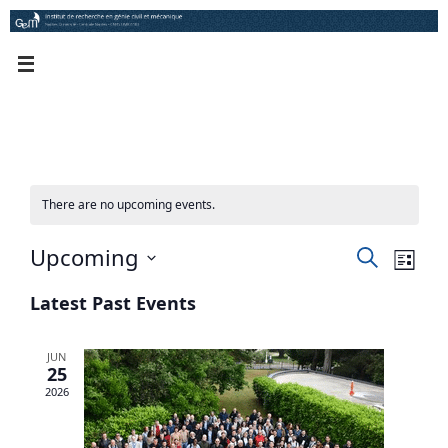
Skip
to
content
There are no upcoming events.
Events
Event
Upcoming
Search
List
Views
Search
Select
Navig
and
date.
Latest Past Events
Views
Navigation
JUN
25
2026