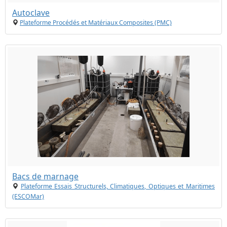
Autoclave
Plateforme Procédés et Matériaux Composites (PMC)
Bacs de marnage
Plateforme Essais Structurels, Climatiques, Optiques et Maritimes
(ESCOMar)