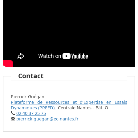
Contact
Pierrick Guégan
Plateforme de Ressources et d’Expertise en Essais
Dynamiques (PREED)
,
Centrale Nantes - Bât. O
02 40 37 25 75
pierrick.guegan@ec-nantes.fr