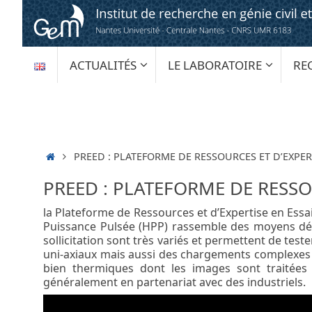
Passer
au
contenu
PASSER
ACTUALITÉS
LE LABORATOIRE
RE
AU
CONTENU
ACCUEIL
PREED : PLATEFORME DE RESSOURCES ET D’EXPE
PREED : PLATEFORME DE RESSO
la Plateforme de Ressources et d’Expertise en Ess
Puissance Pulsée (HPP) rassemble des moyens déd
sollicitation sont très variés et permettent de tes
uni-axiaux mais aussi des chargements complexes e
bien thermiques dont les images sont traitées p
généralement en partenariat avec des industriels.