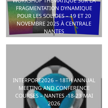
WORKSHOP THÉMATIQUE SUR LA
FRAGMENTATION DYNAMIQUE
POUR LES SOLIDES – 19 ET 20
NOVEMBRE 2025 À CENTRALE
NANTES
INTERPORE2026 – 18TH ANNUAL
MEETING AND CONFERENCE
COURSES – NANTES -18-23 MAI
2026