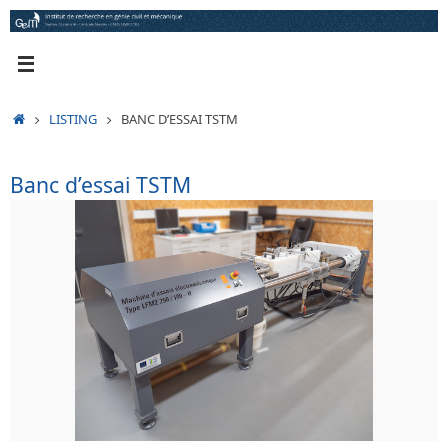
Passer
au
contenu
ACCUEIL
LISTING
BANC D’ESSAI TSTM
Banc d’essai TSTM