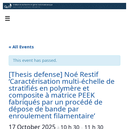
Skip
to
content
« All Events
This event has passed.
[Thesis defense] Noé Restif
‘Caractérisation multi-échelle de
stratifiés en polymère et
composite à matrice PEEK
fabriqués par un procédé de
dépose de bande par
enroulement filamentaire’
17 October 2025
10 h 30
11 h 30
à
–