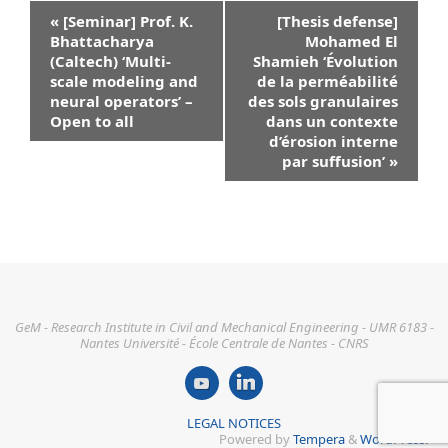
Event
«
[Seminar] Prof. K.
[Thesis defense]
Navigation
Bhattacharya
Mohamed El
(Caltech) ‘Multi-
Shamieh ‘Évolution
scale modeling and
de la perméabilité
neural operators’ –
des sols granulaires
Open to all
dans un contexte
d’érosion interne
par suffusion’
»
GeM - Research Institute in Civil and Mechanical Engineering - UMR 6183 -
Nantes Université - École Centrale de Nantes - CNRS
LEGAL NOTICES
Powered by
Tempera
&
WordPress.