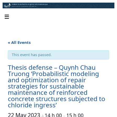
Skip
to
content
« All Events
This event has passed.
Thesis defense – Quynh Chau
Truong ‘Probabilistic modeling
and optimization of repair
strategies for sustainable
maintenance of reinforced
concrete structures subjected to
chloride ingress’
22 May 2023
14 h 00
15 h 00
à
–