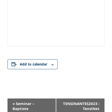
Add to calendar
Event
«
Seminar –
TENSINANTES2023 :
Navigation
Baptiste
TensiNet