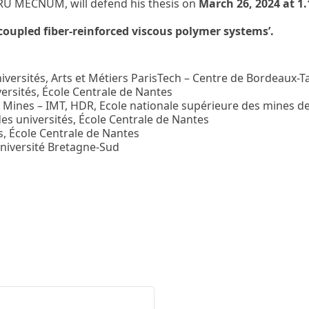
TRU MECNUM, will defend his thesis on
March 26, 2024 at 1
 coupled fiber-reinforced viscous polymer systems’.
ersités, Arts et Métiers ParisTech – Centre de Bordeaux-T
ersités, École Centrale de Nantes
 Mines – IMT, HDR, Ecole nationale supérieure des mines de
 universités, École Centrale de Nantes
 École Centrale de Nantes
Université Bretagne-Sud