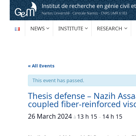
Skip
to
content
SKIP
NEWS
INSTITUTE
RESEARCH
TO
CONTENT
« All Events
This event has passed.
Thesis defense – Nazih Assaa
coupled fiber-reinforced vi
26 March 2024
13 h 15
14 h 15
à
–