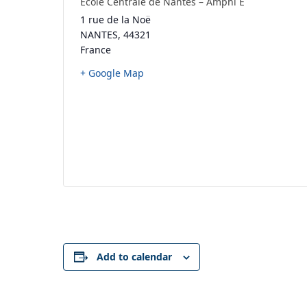
Ecole Centrale de Nantes – Amphi E
1 rue de la Noë
NANTES
,
44321
France
+ Google Map
Add to calendar