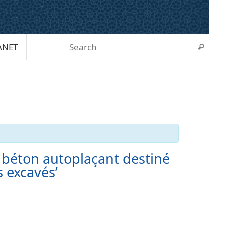
Sear
ANET
Search
n béton autoplaçant destiné
s excavés’