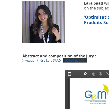
Lara Saad
wil
on the subject
‘Optimisati
Produits Su
Abstract and composition of the jury :
Invitation thèse Lara SAAD
__DOWNLOAD__