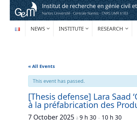
Skip
to
content
SKIP
NEWS
INSTITUTE
RESEARCH
TO
CONTENT
« All Events
This event has passed.
[Thesis defense] Lara Saad 
à la préfabrication des Prod
7 October 2025
9 h 30
10 h 30
à
–