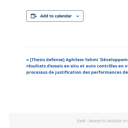
Add to calendar
Event
«
[Thesis defense] Aghiless Yahmi ‘Développem
Navigation
résultats d’essais ex-situ et auto contrôles en v
processus de justification des performances de
GeM - Research Institute in