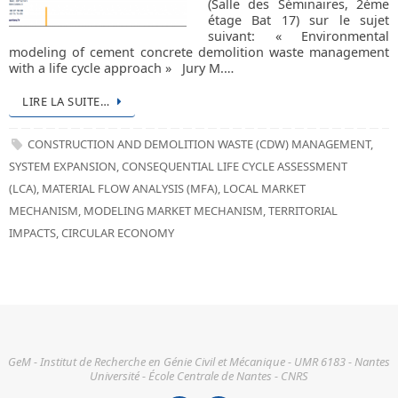
(Salle des Séminaires, 2ème
étage Bat 17) sur le sujet
suivant: « Environmental
modeling of cement concrete demolition waste management
with a life cycle approach » Jury M.…
LIRE LA SUITE…
CONSTRUCTION AND DEMOLITION WASTE (CDW) MANAGEMENT
,
SYSTEM EXPANSION
,
CONSEQUENTIAL LIFE CYCLE ASSESSMENT
(LCA)
,
MATERIAL FLOW ANALYSIS (MFA)
,
LOCAL MARKET
MECHANISM
,
MODELING MARKET MECHANISM
,
TERRITORIAL
IMPACTS
,
CIRCULAR ECONOMY
GeM - Institut de Recherche en Génie Civil et Mécanique - UMR 6183 - Nantes
Université - École Centrale de Nantes - CNRS