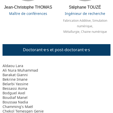
Jean-Christophe THOMAS
Stéphane TOUZÉ
Maître de conférences
Ingénieur de recherche
Fabrication Additive, Simulation
numérique,
Métallurgie, Chaine numérique
Doctorant·e·s et post-doctorant·e·s
Aldaou Lara
Ali Nura Muhammad
Barakat Gianni
Bekrine Imane
Belarbi Yassine
Bessassi Asma
Bodguel Axel
Boudiaf Manel
Boussaa Nadia
Chamming’s Maël
Chekol Temesgen Genie