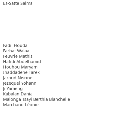
Es-Satte Salma
Fadil Houda
Farhat Walaa
Feuvrie Mathis
Hafidi Abdelhamid
Houhou Maryam
Ihaddadene Tarek
Jaroud Nisrine
Jezequel Yohann
Ji Yameng
Kabalan Dania
Malonga Tsayi Berthia Blanchelle
Marchand Léonie