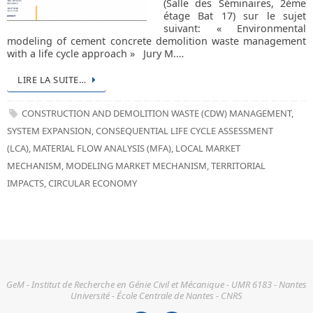
(Salle des Séminaires, 2ème
étage Bat 17) sur le sujet
suivant: « Environmental
modeling of cement concrete demolition waste management
with a life cycle approach » Jury M.…
LIRE LA SUITE…
CONSTRUCTION AND DEMOLITION WASTE (CDW) MANAGEMENT
,
SYSTEM EXPANSION
,
CONSEQUENTIAL LIFE CYCLE ASSESSMENT
(LCA)
,
MATERIAL FLOW ANALYSIS (MFA)
,
LOCAL MARKET
MECHANISM
,
MODELING MARKET MECHANISM
,
TERRITORIAL
IMPACTS
,
CIRCULAR ECONOMY
GeM - Institut de Recherche en Génie Civil et Mécanique - UMR 6183 - Nantes
Université - École Centrale de Nantes - CNRS