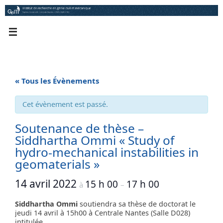
Passer
au
contenu
« Tous les Évènements
Cet évènement est passé.
Soutenance de thèse –
Siddhartha Ommi « Study of
hydro-mechanical instabilities in
geomaterials »
14 avril 2022
15 h 00
17 h 00
à
–
Siddhartha Ommi
soutiendra sa thèse de doctorat le
jeudi 14 avril à 15h00 à Centrale Nantes (Salle D028)
intitulée