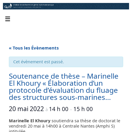
Passer
au
contenu
« Tous les Évènements
Cet évènement est passé.
Soutenance de thèse – Marinelle
El Khoury « Élaboration d’un
protocole d’évaluation du fluage
des structures sous-marines…
20 mai 2022
14 h 00
15 h 00
à
–
Marinelle El Khoury
soutiendra sa thèse de doctorat le
vendredi 20 mai à 14h00 à Centrale Nantes (Amphi S)
intitulée