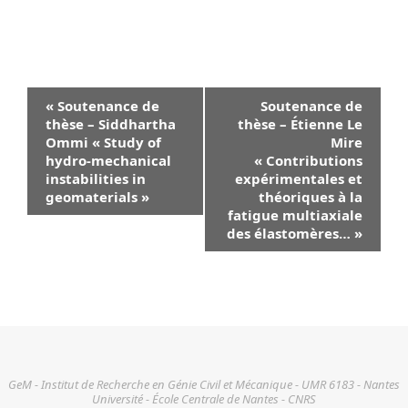
Navigation
«
Soutenance de
Soutenance de
Évènement
thèse – Siddhartha
thèse – Étienne Le
Ommi « Study of
Mire
hydro-mechanical
« Contributions
instabilities in
expérimentales et
geomaterials »
théoriques à la
fatigue multiaxiale
des élastomères…
»
GeM - Institut de Recherche en Génie Civil et Mécanique - UMR 6183 - Nantes
Université - École Centrale de Nantes - CNRS