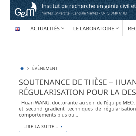
Passer
au
contenu
PASSER
ACTUALITÉS
LE LABORATOIRE
RE
AU
CONTENU
ACCUEIL
ÉVÈNEMENT
SOUTENANCE DE THÈSE – HUA
RÉGULARISATION POUR LA DE
Huan WANG, doctorante au sein de l’équipe MEO, so
et second gradient techniques de régularisat
comportements plus ou…
LIRE LA SUITE…