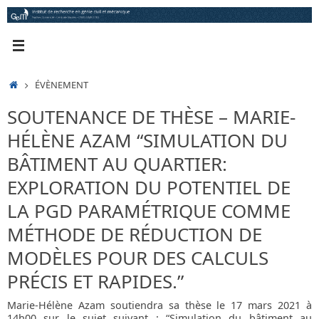
Passer
au
contenu
ACCUEIL
ÉVÈNEMENT
SOUTENANCE DE THÈSE – MARIE-
HÉLÈNE AZAM “SIMULATION DU
BÂTIMENT AU QUARTIER:
EXPLORATION DU POTENTIEL DE
LA PGD PARAMÉTRIQUE COMME
MÉTHODE DE RÉDUCTION DE
MODÈLES POUR DES CALCULS
PRÉCIS ET RAPIDES.”
Marie-Hélène Azam soutiendra sa thèse le 17 mars 2021 à
14h00 sur le sujet suivant : “Simulation du bâtiment au