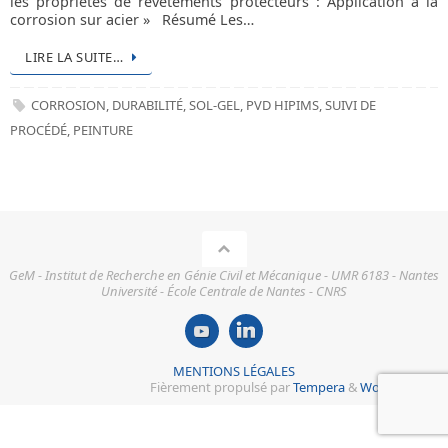
les propriétés de revêtements protecteurs : Application à la
corrosion sur acier » Résumé Les…
LIRE LA SUITE…
CORROSION
,
DURABILITÉ
,
SOL-GEL
,
PVD HIPIMS
,
SUIVI DE
PROCÉDÉ
,
PEINTURE
GeM - Institut de Recherche en Génie Civil et Mécanique - UMR 6183 - Nantes
Université - École Centrale de Nantes - CNRS
MENTIONS LÉGALES
Fièrement propulsé par
Tempera
&
WordPress.