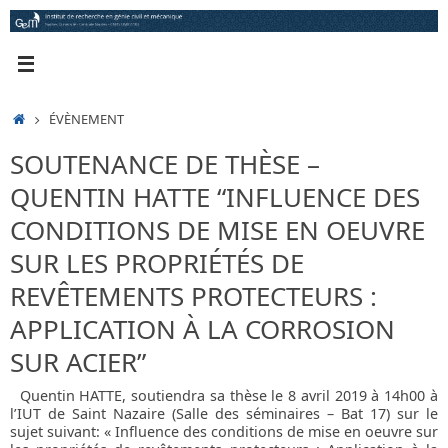
Passer
au
contenu
ACCUEIL
ÉVÈNEMENT
SOUTENANCE DE THÈSE –
QUENTIN HATTE “INFLUENCE DES
CONDITIONS DE MISE EN OEUVRE
SUR LES PROPRIÉTÉS DE
REVÊTEMENTS PROTECTEURS :
APPLICATION À LA CORROSION
SUR ACIER”
Quentin HATTE, soutiendra sa thèse le 8 avril 2019 à 14h00 à
l’IUT de Saint Nazaire (Salle des séminaires – Bat 17) sur le
sujet suivant: « Influence des conditions de mise en oeuvre sur