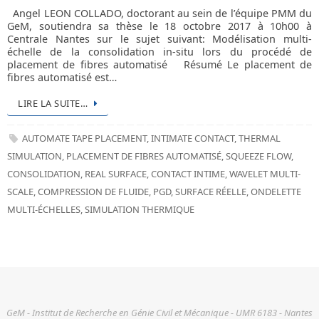
Angel LEON COLLADO, doctorant au sein de l’équipe PMM du
GeM, soutiendra sa thèse le 18 octobre 2017 à 10h00 à
Centrale Nantes sur le sujet suivant: Modélisation multi-
échelle de la consolidation in-situ lors du procédé de
placement de fibres automatisé Résumé Le placement de
fibres automatisé est…
LIRE LA SUITE…
AUTOMATE TAPE PLACEMENT
,
INTIMATE CONTACT
,
THERMAL
SIMULATION
,
PLACEMENT DE FIBRES AUTOMATISÉ
,
SQUEEZE FLOW
,
CONSOLIDATION
,
REAL SURFACE
,
CONTACT INTIME
,
WAVELET MULTI-
SCALE
,
COMPRESSION DE FLUIDE
,
PGD
,
SURFACE RÉELLE
,
ONDELETTE
MULTI-ÉCHELLES
,
SIMULATION THERMIQUE
GeM - Institut de Recherche en Génie Civil et Mécanique - UMR 6183 - Nantes