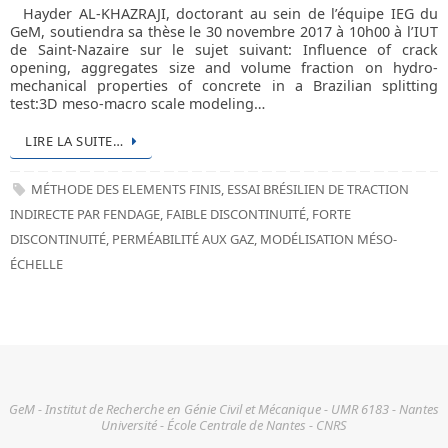
Hayder AL-KHAZRAJI, doctorant au sein de l’équipe IEG du
GeM, soutiendra sa thèse le 30 novembre 2017 à 10h00 à l’IUT
de Saint-Nazaire sur le sujet suivant: Influence of crack
opening, aggregates size and volume fraction on hydro-
mechanical properties of concrete in a Brazilian splitting
test:3D meso-macro scale modeling…
LIRE LA SUITE…
MÉTHODE DES ELEMENTS FINIS
,
ESSAI BRÉSILIEN DE TRACTION
INDIRECTE PAR FENDAGE
,
FAIBLE DISCONTINUITÉ
,
FORTE
DISCONTINUITÉ
,
PERMÉABILITÉ AUX GAZ
,
MODÉLISATION MÉSO-
ÉCHELLE
GeM - Institut de Recherche en Génie Civil et Mécanique - UMR 6183 - Nantes
Université - École Centrale de Nantes - CNRS