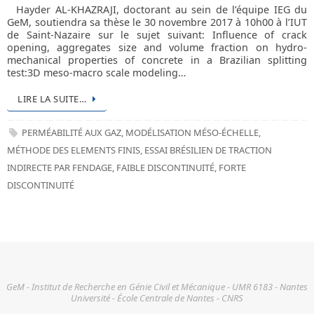
Hayder AL-KHAZRAJI, doctorant au sein de l’équipe IEG du
GeM, soutiendra sa thèse le 30 novembre 2017 à 10h00 à l’IUT
de Saint-Nazaire sur le sujet suivant: Influence of crack
opening, aggregates size and volume fraction on hydro-
mechanical properties of concrete in a Brazilian splitting
test:3D meso-macro scale modeling…
LIRE LA SUITE…
PERMÉABILITÉ AUX GAZ
,
MODÉLISATION MÉSO-ÉCHELLE
,
MÉTHODE DES ELEMENTS FINIS
,
ESSAI BRÉSILIEN DE TRACTION
INDIRECTE PAR FENDAGE
,
FAIBLE DISCONTINUITÉ
,
FORTE
DISCONTINUITÉ
GeM - Institut de Recherche en Génie Civil et Mécanique - UMR 6183 - Nantes
Université - École Centrale de Nantes - CNRS