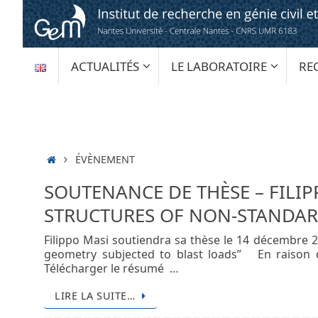
Passer
au
contenu
PASSER
ACTUALITÉS
LE LABORATOIRE
RE
AU
CONTENU
ACCUEIL
ÉVÈNEMENT
SOUTENANCE DE THÈSE – FILI
STRUCTURES OF NON-STANDAR
Filippo Masi soutiendra sa thèse le 14 décembre 2
geometry subjected to blast loads” En raison de
Télécharger le résumé …
LIRE LA SUITE…