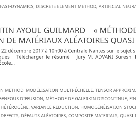
,
FAST-DYNAMICS
,
DISCRETE ELEMENT METHOD
,
ARTIFICIAL NEU
NTIN AYOUL-GUILMARD – « MÉTHOD
N DE MATÉRIAUX ALÉATOIRES QUASI
 décembre 2017 à 10h00 à Centrale Nantes sur le sujet s
diques Télécharger le résumé Jury M. ADVANI Suresh, Pr
 École…
IN METHOD
,
MODÉLISATION MULTI-ÉCHELLE
,
TENSOR APPROXIM
GENEOUS DIFFUSION
,
MÉTHODE DE GALERKIN DISCONTINUE
,
FI
 HÉTÉROGÈNE
,
VARIANCE REDUCTION
,
HOMOGÉNÉISATION STOC
DEFECTS
,
DÉFAUTS ALÉATOIRES
,
COMPOSITE MATERIALS
,
QUASI-