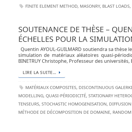
FINITE ELEMENT METHOD
,
MASONRY
,
BLAST LOADS
SOUTENANCE DE THÈSE – QUE
ÉCHELLES POUR LA SIMULATIO
Quentin AYOUL-GUILMARD soutiendra sa thèse le 22
simulation de matériaux aléatoires quasi-pério
BINETRUY Christophe, Professeur des universités,
LIRE LA SUITE…
MATÉRIAUX COMPOSITES
,
DISCONTINUOUS GALERK
MODELLING
,
QUASI-PÉRIODICITÉ
,
STATIONARY HETERO
TENSEURS
,
STOCHASTIC HOMOGENISATION
,
DIFFUSION
MÉTHODE DE DÉCOMPOSITION DE DOMAINE
,
RANDOM 