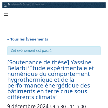
Passer
au
contenu
« Tous les Évènements
Cet évènement est passé.
[Soutenance de thèse] Yassine
Belarbi ‘Étude expérimentale et
numérique du comportement
hygrothermique et de la
performance énergétique des
bâtiments en terre crue sous
différents climats’
9 décembre 2024
9 h 30
11 h 00
à
–