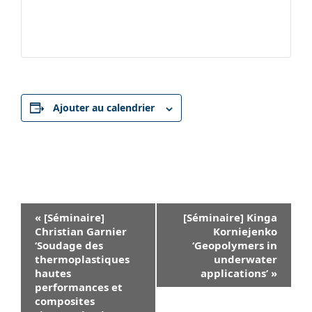
Ajouter au calendrier
Navigation
«
[Séminaire]
[Séminaire] Kinga
Évènement
Christian Garnier
Korniejenko
‘Soudage des
‘Geopolymers in
thermoplastiques
underwater
hautes
applications’
»
performances et
composites