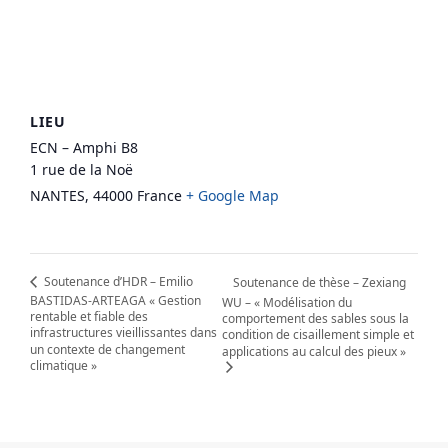
LIEU
ECN – Amphi B8
1 rue de la Noë
NANTES
,
44000
France
+ Google Map
Soutenance d’HDR – Emilio
Soutenance de thèse – Zexiang
BASTIDAS-ARTEAGA « Gestion
WU – « Modélisation du
rentable et fiable des
comportement des sables sous la
infrastructures vieillissantes dans
condition de cisaillement simple et
un contexte de changement
applications au calcul des pieux »
climatique »