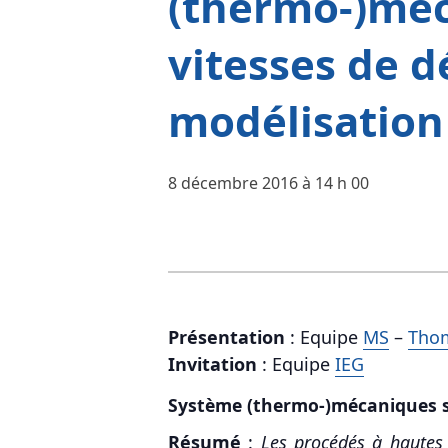
(thermo-)méc
vitesses de d
modélisation
8 décembre 2016 à 14 h 00
Présentation
: Equipe
MS
–
Tho
Invitation
: Equipe
IEG
Système (thermo-)mécaniques so
Résumé
:
Les procédés à hautes