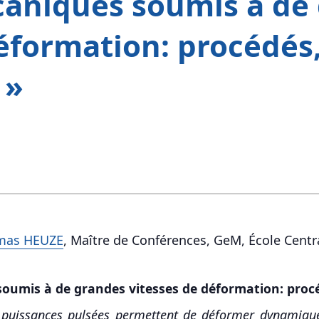
aniques soumis à de
éformation: procédés,
 »
mas HEUZE
, Maître de Conférences, GeM, École Cent
umis à de grandes vitesses de déformation: procé
 puissances pulsées permettent de déformer dynamique