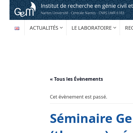
Passer
au
contenu
PASSER
ACTUALITÉS
LE LABORATOIRE
RE
AU
CONTENU
« Tous les Évènements
Cet évènement est passé.
Séminaire Ge