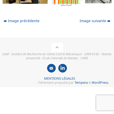
Image précédente
Image suivante
GeM - Institut de Recherche en Génie Civil et Mécanique - UMR 6183 - Nantes
Université - École Centrale de Nantes - CNRS
MENTIONS LÉGALES
Fièrement propulsé par
Tempera
&
WordPress.