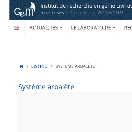
Passer
au
contenu
PASSER
ACTUALITÉS
LE LABORATOIRE
RE
AU
CONTENU
ACCUEIL
LISTING
SYSTÈME ARBALÈTE
Système arbalète