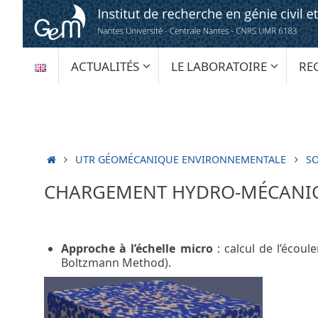
Passer
au
contenu
PASSER
ACTUALITÉS
LE LABORATOIRE
RE
AU
CONTENU
ACCUEIL
UTR GÉOMÉCANIQUE ENVIRONNEMENTALE
SO
CHARGEMENT HYDRO-MÉCANI
Approche à l’échelle micro
: calcul de l’écou
Boltzmann Method).