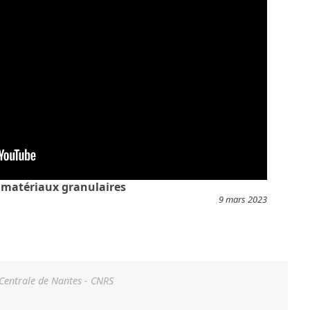
 matériaux granulaires
9 mars 2023
 Centrale de Nantes - CNRS