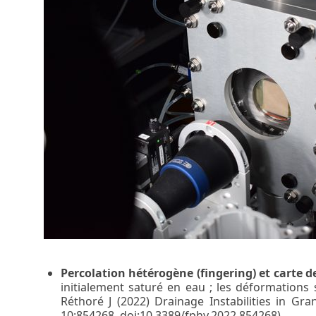
Percolation hétérogène (fingering) et carte 
initialement saturé en eau ; les déformations
Réthoré J (2022) Drainage Instabilities in Gr
10:854268. doi:10.3389/fphy.2022.854268)