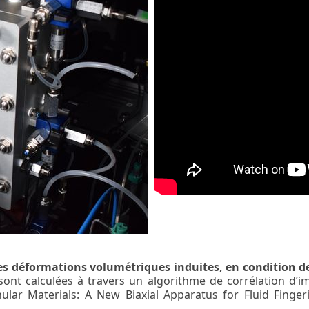
des déformations volumétriques induites, en condition 
 sont calculées à travers un algorithme de corrélation d’
anular Materials: A New Biaxial Apparatus for Fluid Finge