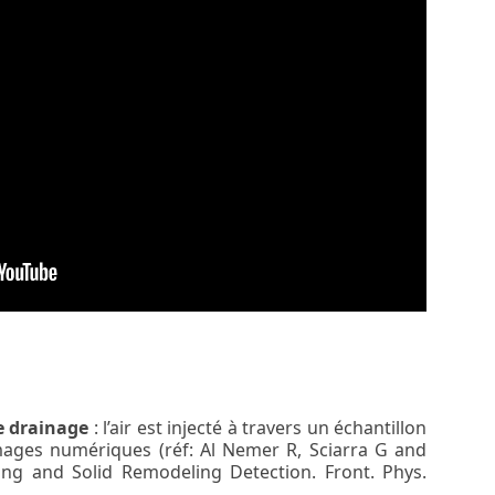
de drainage
: l’air est injecté à travers un échantillon
images numériques (réf: Al Nemer R, Sciarra G and
ring and Solid Remodeling Detection. Front. Phys.