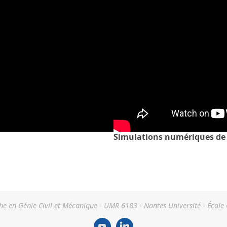
Simulations numériques de
he en Génie Civil et Mécanique - UMR 6183 - Nantes Université - École