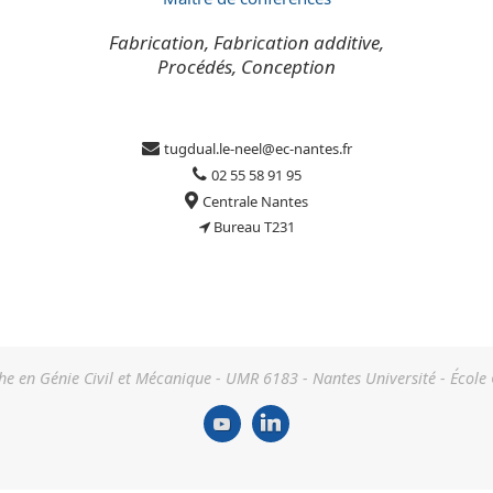
Fabrication, Fabrication additive,
Procédés, Conception
tugdual.le-neel@ec-nantes.fr
02 55 58 91 95
Centrale Nantes
Bureau T231
he en Génie Civil et Mécanique - UMR 6183 - Nantes Université - École