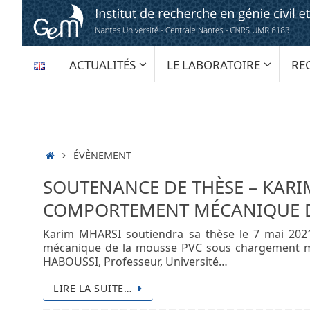
Passer
au
contenu
PASSER
ACTUALITÉS
LE LABORATOIRE
RE
AU
CONTENU
ACCUEIL
ÉVÈNEMENT
SOUTENANCE DE THÈSE – KARI
COMPORTEMENT MÉCANIQUE D
Karim MHARSI soutiendra sa thèse le 7 mai 2021
mécanique de la mousse PVC sous chargement m
HABOUSSI, Professeur, Université…
LIRE LA SUITE…