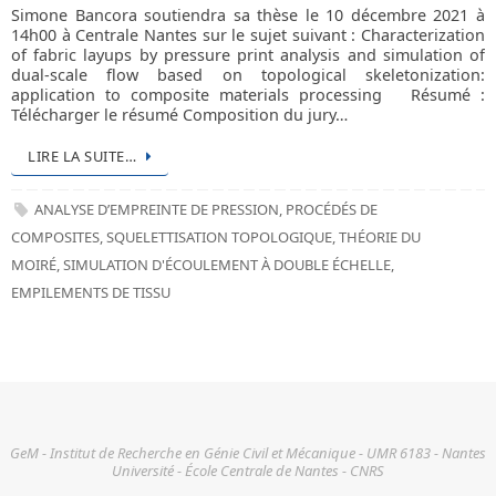
Simone Bancora soutiendra sa thèse le 10 décembre 2021 à
14h00 à Centrale Nantes sur le sujet suivant : Characterization
of fabric layups by pressure print analysis and simulation of
dual-scale flow based on topological skeletonization:
application to composite materials processing Résumé :
Télécharger le résumé Composition du jury…
LIRE LA SUITE…
ANALYSE D’EMPREINTE DE PRESSION
,
PROCÉDÉS DE
COMPOSITES
,
SQUELETTISATION TOPOLOGIQUE
,
THÉORIE DU
MOIRÉ
,
SIMULATION D'ÉCOULEMENT À DOUBLE ÉCHELLE
,
EMPILEMENTS DE TISSU
GeM - Institut de Recherche en Génie Civil et Mécanique - UMR 6183 - Nantes
Université - École Centrale de Nantes - CNRS