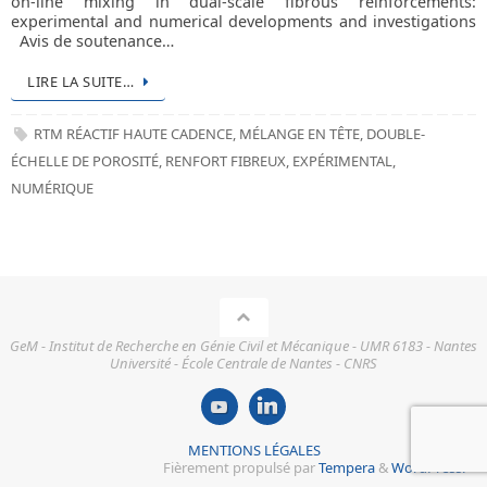
on-line mixing in dual-scale fibrous reinforcements:
experimental and numerical developments and investigations
Avis de soutenance…
LIRE LA SUITE…
RTM RÉACTIF HAUTE CADENCE
,
MÉLANGE EN TÊTE
,
DOUBLE-
ÉCHELLE DE POROSITÉ
,
RENFORT FIBREUX
,
EXPÉRIMENTAL
,
NUMÉRIQUE
GeM - Institut de Recherche en Génie Civil et Mécanique - UMR 6183 - Nantes
Université - École Centrale de Nantes - CNRS
MENTIONS LÉGALES
Fièrement propulsé par
Tempera
&
WordPress.