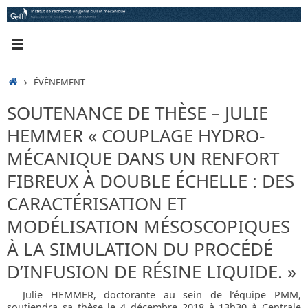
Passer
au
contenu
ACCUEIL
ÉVÈNEMENT
SOUTENANCE DE THÈSE – JULIE
HEMMER « COUPLAGE HYDRO-
MÉCANIQUE DANS UN RENFORT
FIBREUX À DOUBLE ÉCHELLE : DES
CARACTÉRISATION ET
MODÉLISATION MÉSOSCOPIQUES
À LA SIMULATION DU PROCÉDÉ
D’INFUSION DE RÉSINE LIQUIDE. »
Julie HEMMER, doctorante au sein de l’équipe PMM,
soutiendra sa thèse le 4 décembre 2018 à 13h30 à Centrale