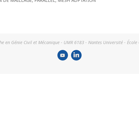
N DE MAILLAGE
,
PARALLEL
,
MESH ADPTATION
he en Génie Civil et Mécanique - UMR 6183 - Nantes Université - École