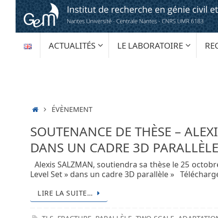
Passer
au
contenu
PASSER
ACTUALITÉS
LE LABORATOIRE
RE
AU
CONTENU
ACCUEIL
ÉVÈNEMENT
SOUTENANCE DE THÈSE – ALEXI
DANS UN CADRE 3D PARALLÈLE
Alexis SALZMAN, soutiendra sa thèse le 25 octobre
Level Set » dans un cadre 3D parallèle » Télécharg
LIRE LA SUITE…