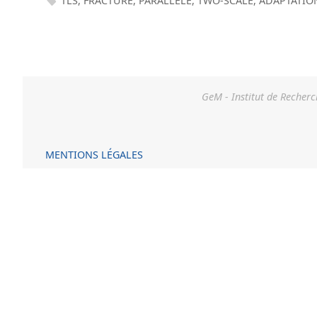
TLS
,
FRACTURE
,
PARALLÈLE
,
TWO-SCALE
,
ADAPTATIO
GeM - Institut de Recherc
MENTIONS LÉGALES