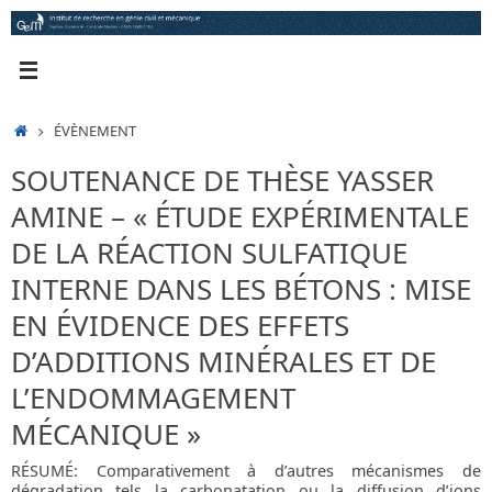
Passer
au
contenu
ACCUEIL
ÉVÈNEMENT
SOUTENANCE DE THÈSE YASSER
AMINE – « ÉTUDE EXPÉRIMENTALE
DE LA RÉACTION SULFATIQUE
INTERNE DANS LES BÉTONS : MISE
EN ÉVIDENCE DES EFFETS
D’ADDITIONS MINÉRALES ET DE
L’ENDOMMAGEMENT
MÉCANIQUE »
RÉSUMÉ: Comparativement à d’autres mécanismes de
dégradation tels la carbonatation ou la diffusion d’ions