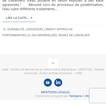
de traitement d’eau potable en béton exposés à des eaux
agressives.” Résumé Lors du processus de potabilisation,
l’eau subit différents traitements…
LIRE LA SUITE…
DURABILITÉ
,
LIXIVIATION
,
CIMENT
,
APPROCHE
PERFORMANTIELLE
,
EAU MINÉRALISÉE
,
INDICE DE LANGELIER
GeM - Institut de Recherche en Génie Civil et Mécanique - UMR 6183 - Nantes
Université - École Centrale de Nantes - CNRS
MENTIONS LÉGALES
Fièrement propulsé par
Tempera
&
WordPress.