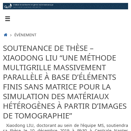
Passer
au
contenu
ACCUEIL
ÉVÈNEMENT
SOUTENANCE DE THÈSE –
XIAODONG LIU “UNE MÉTHODE
MULTIGRILLE MASSIVEMENT
PARALLÈLE À BASE D’ÉLÉMENTS
FINIS SANS MATRICE POUR LA
SIMULATION DES MATÉRIAUX
HÉTÉROGÈNES À PARTIR D’IMAGES
DE TOMOGRAPHIE”
Xiaodong LIU, doctorant au sein de l’équipe MS, soutiendra
sa thèse le 10 décembre 2019 à 9h30 à Centrale Nantes