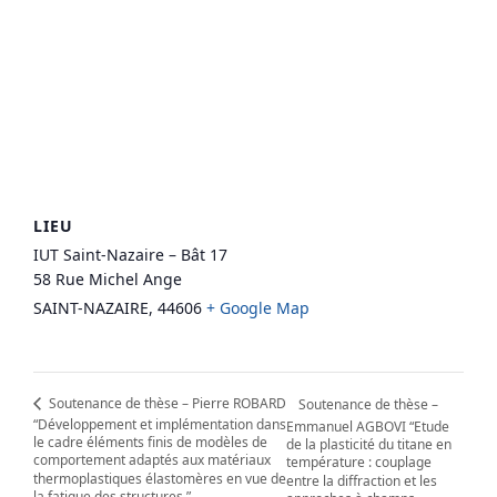
LIEU
IUT Saint-Nazaire – Bât 17
58 Rue Michel Ange
SAINT-NAZAIRE
,
44606
+ Google Map
Soutenance de thèse – Pierre ROBARD
Soutenance de thèse –
“Développement et implémentation dans
Emmanuel AGBOVI “Etude
le cadre éléments finis de modèles de
de la plasticité du titane en
comportement adaptés aux matériaux
température : couplage
thermoplastiques élastomères en vue de
entre la diffraction et les
la fatigue des structures.”