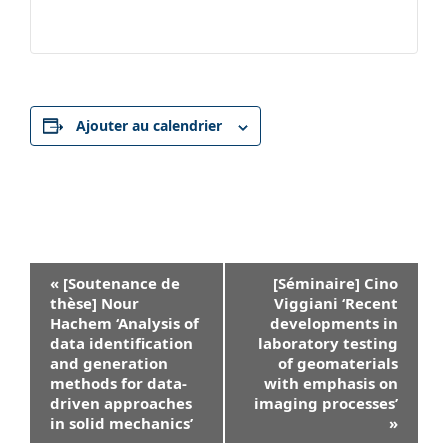
Ajouter au calendrier
Navigation
«
[Soutenance de
[Séminaire] Cino
Évènement
thèse] Nour
Viggiani ‘Recent
Hachem ‘Analysis of
developments in
data identification
laboratory testing
and generation
of geomaterials
methods for data-
with emphasis on
driven approaches
imaging processes’
in solid mechanics’
»