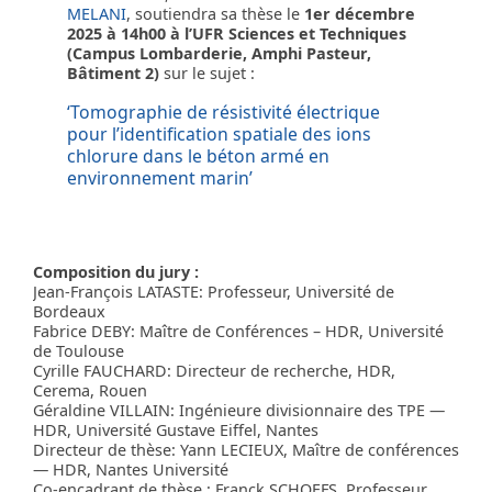
MELANI
, soutiendra sa thèse le
1er décembre
2025 à 14h00 à l’UFR Sciences et Techniques
(Campus Lombarderie, Amphi Pasteur,
Bâtiment 2)
sur le sujet :
‘Tomographie de résistivité électrique
pour l’identification spatiale des ions
chlorure dans le béton armé en
environnement marin’
Composition du jury :
Jean-François LATASTE: Professeur, Université de
Bordeaux
Fabrice DEBY: Maître de Conférences – HDR, Université
de Toulouse
Cyrille FAUCHARD: Directeur de recherche, HDR,
Cerema, Rouen
Géraldine VILLAIN: Ingénieure divisionnaire des TPE —
HDR, Université Gustave Eiffel, Nantes
Directeur de thèse: Yann LECIEUX, Maître de conférences
— HDR, Nantes Université
Co-encadrant de thèse : Franck SCHOEFS, Professeur,