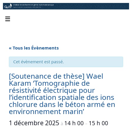
Passer
au
contenu
« Tous les Évènements
Cet évènement est passé.
[Soutenance de thèse] Wael
Karam ‘Tomographie de
résistivité électrique pour
l’identification spatiale des ions
chlorure dans le béton armé en
environnement marin’
1 décembre 2025
14 h 00
15 h 00
à
–