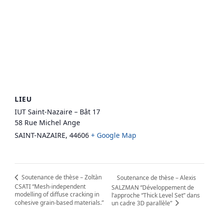
LIEU
IUT Saint-Nazaire – Bât 17
58 Rue Michel Ange
SAINT-NAZAIRE
,
44606
+ Google Map
Soutenance de thèse – Zoltàn
Soutenance de thèse – Alexis
CSATI “Mesh-independent
SALZMAN “Développement de
modelling of diffuse cracking in
l’approche “Thick Level Set” dans
cohesive grain-based materials.”
un cadre 3D parallèle”