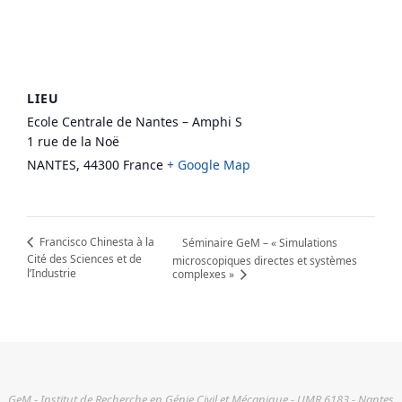
LIEU
Ecole Centrale de Nantes – Amphi S
1 rue de la Noë
NANTES
,
44300
France
+ Google Map
Francisco Chinesta à la
Séminaire GeM – « Simulations
Cité des Sciences et de
microscopiques directes et systèmes
l’Industrie
complexes »
GeM - Institut de Recherche en Génie Civil et Mécanique - UMR 6183 - Nantes