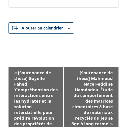
Ajouter au calendrier
Navigation
«
[Soutenance de
[Soutenance de
Évènement
thèse] Gayelle
thèse] Mahmoud
Fahed
Nacer-eddine
‘Compréhension des
Hamdadou ‘Étude
interactions entre
du comportement
les hydrates et la
des matrices
solution
cimentaires à base
interstitielle pour
de matériaux
prédire l’évolution
recyclés du jeune
des propriétés de
âge à long terme’
»