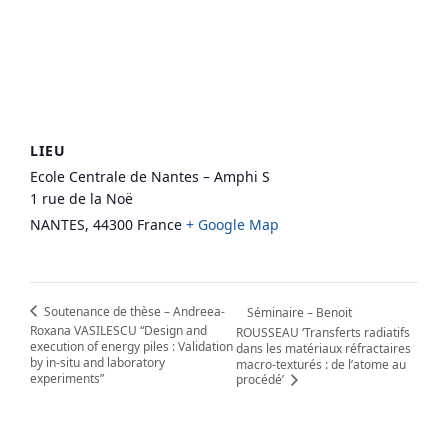
LIEU
Ecole Centrale de Nantes – Amphi S
1 rue de la Noë
NANTES
,
44300
France
+ Google Map
Soutenance de thèse – Andreea-
Séminaire – Benoit
Roxana VASILESCU “Design and
ROUSSEAU ‘Transferts radiatifs
execution of energy piles : Validation
dans les matériaux réfractaires
by in-situ and laboratory
macro-texturés : de l’atome au
experiments”
procédé’