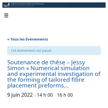
Passer
au
contenu
« Tous les Évènements
Cet évènement est passé.
Soutenance de thèse – Jessy
Simon « Numerical simulation
and experimental investigation of
the forming of tailored fibre
placement preforms…
9 juin 2022
14 h 00
16 h 00
à
–