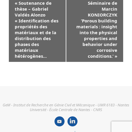
«
Soutenance de
Séminaire de
Évènement
thèse – Gabriel
Marcin
Valdés Alonzo
KONIORCZYK
« Identification des
‘Porous building
propriétés des
materials : insight
matériaux et de la
into the physical
distribution des
properties and
phases des
behavior under
matériaux
corrosive
hétérogènes…
conditions.’
»
GeM - Institut de Recherche en Génie Civil et Mécanique - UMR 6183 - Nantes
Université - École Centrale de Nantes - CNRS