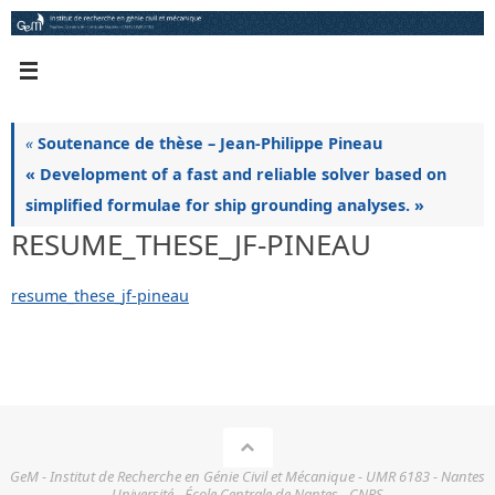
Passer
au
contenu
«
Soutenance de thèse – Jean-Philippe Pineau
« Development of a fast and reliable solver based on
simplified formulae for ship grounding analyses. »
RESUME_THESE_JF-PINEAU
resume_these_jf-pineau
GeM - Institut de Recherche en Génie Civil et Mécanique - UMR 6183 - Nantes
Université - École Centrale de Nantes - CNRS