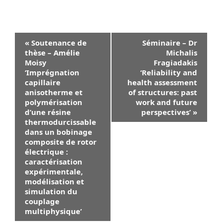
Navigation
«
Soutenance de
Séminaire – Dr
Évènement
thèse – Amélie
Michalis
Moisy
Fragiadakis
‘Imprégnation
‘Reliability and
capillaire
health assessment
anisotherme et
of structures: past
polymérisation
work and future
d’une résine
perspectives’
»
thermodurcissable
dans un bobinage
composite de rotor
électrique :
caractérisation
expérimentale,
modélisation et
simulation du
couplage
multiphysique’