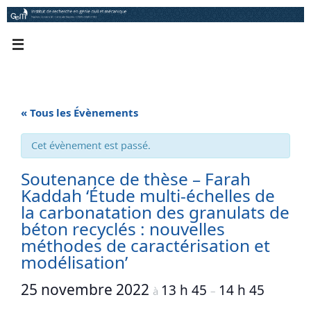
Passer
au
contenu
« Tous les Évènements
Cet évènement est passé.
Soutenance de thèse – Farah
Kaddah ‘Étude multi-échelles de
la carbonatation des granulats de
béton recyclés : nouvelles
méthodes de caractérisation et
modélisation’
25 novembre 2022
13 h 45
14 h 45
à
–