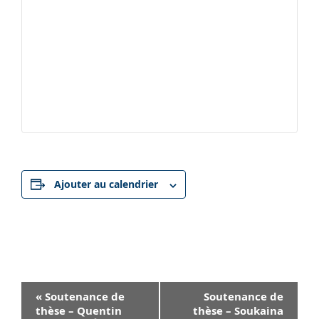
Ajouter au calendrier
Navigation
«
Soutenance de
Soutenance de
Évènement
thèse – Quentin
thèse – Soukaina