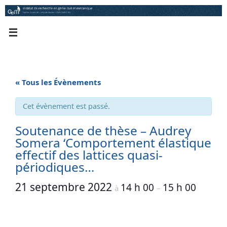
Passer
au
contenu
« Tous les Évènements
Cet évènement est passé.
Soutenance de thèse – Audrey
Somera ‘Comportement élastique
effectif des lattices quasi-
périodiques…
21 septembre 2022
14 h 00
15 h 00
à
–