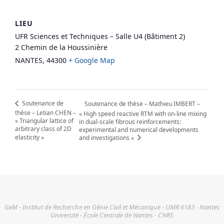
LIEU
UFR Sciences et Techniques – Salle U4 (Bâtiment 2)
2 Chemin de la Houssinière
NANTES
,
44300
+ Google Map
Soutenance de
Soutenance de thèse – Mathieu IMBERT –
thèse – Letian CHEN –
« High speed reactive RTM with on-line mixing
« Triangular lattice of
in dual-scale fibrous reinforcements:
arbitrary class of 2D
experimental and numerical developments
elasticity »
and investigations »
GeM - Institut de Recherche en Génie Civil et Mécanique - UMR 6183 - Nantes
Université - École Centrale de Nantes - CNRS