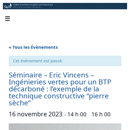
Passer
au
contenu
« Tous les Évènements
Cet évènement est passé.
Séminaire – Eric Vincens –
Ingénieries vertes pour un BTP
décarboné : l’exemple de la
technique constructive “pierre
sèche”
16 novembre 2023
14 h 00
16 h 00
à
–