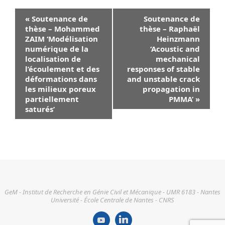
Navigation
«
Soutenance de
Soutenance de
Évènement
thèse – Mohammed
thèse – Raphaël
ZAIM ‘Modélisation
Heinzmann
numérique de la
‘Acoustic and
localisation de
mechanical
l’écoulement et des
responses of stable
déformations dans
and unstable crack
les milieux poreux
propagation in
partiellement
PMMA’
»
saturés’
GeM - Institut de Recherche en Génie Civil et Mécanique - UMR 6183 - Nantes
Université - École Centrale de Nantes - CNRS