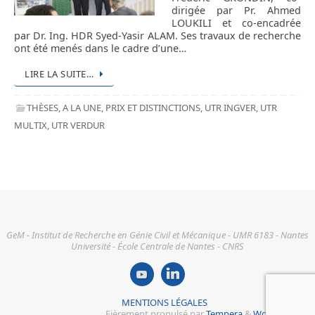
dirigée par Pr. Ahmed
LOUKILI et co-encadrée
par Dr. Ing. HDR Syed-Yasir ALAM. Ses travaux de recherche
ont été menés dans le cadre d’une…
LIRE LA SUITE…
THÈSES
,
A LA UNE
,
PRIX ET DISTINCTIONS
,
UTR INGVER
,
UTR
MULTIX
,
UTR VERDUR
GeM - Institut de Recherche en Génie Civil et Mécanique - UMR 6183 - Nantes
Université - École Centrale de Nantes - CNRS
MENTIONS LÉGALES
Fièrement propulsé par
Tempera
&
WordPress.